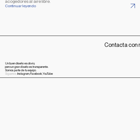
acogedores al aire libre.
Continuar leyendo
Contacta con 
Un buen diseño es obvio,
pero un gran diseño es transparente.
Somos parte de tu equipo.
Síguenos:
Instagram,
Facebook,
YouTube