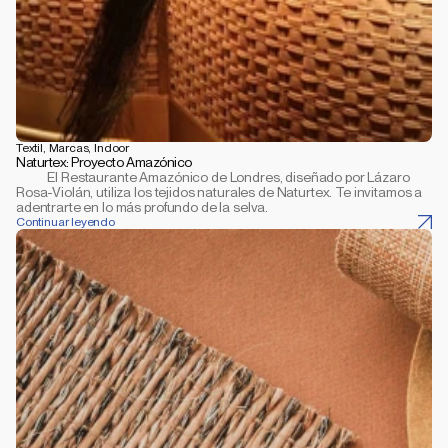
Textil, Marcas, Indoor
Naturtex: Proyecto Amazónico
           El Restaurante Amazónico de Londres, diseñado por Lázaro 
Rosa-Violán, utiliza los tejidos naturales de Naturtex. Te invitamos a 
adentrarte en lo más profundo de la selva.
Continuar leyendo