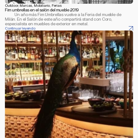
Outdoor, Marcas, Mobiliario, Ferias
Fim umbrellas en el salón del mueble 2019
           Un año más Fim Umbrellas vuelve a la Feria del mueble de 
Milán. En el Salón de este año compartirá stand con Coro, 
especialista en muebles de exterior en metal.
Continuar leyendo