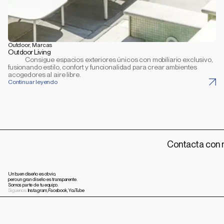
Outdoor, Marcas
Outdoor Living
            Consigue espacios exteriores únicos con mobiliario exclusivo, 
fusionando estilo, confort y funcionalidad para crear ambientes 
acogedores al aire libre.
Continuar leyendo
Contacta con 
Un buen diseño es obvio,
pero un gran diseño es transparente.
Somos parte de tu equipo.
Síguenos:
Instagram,
Facebook,
YouTube