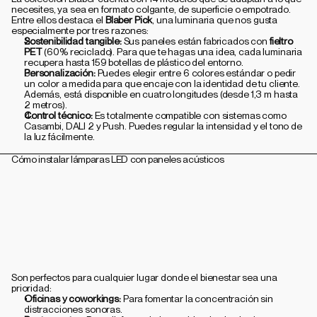
necesites, ya sea en formato colgante, de superficie o empotrado. 
Entre ellos destaca el 
Blaber Pick
, una luminaria que nos gusta 
especialmente por tres razones:
Sostenibilidad tangible:
 Sus paneles están fabricados con 
fieltro 
PET
 (60% reciclado). Para que te hagas una idea, cada luminaria 
recupera hasta 159 botellas de plástico del entorno.
Personalización:
 Puedes elegir entre 6 colores estándar o pedir 
un color a medida para que encaje con la identidad de tu cliente. 
Además, está disponible en cuatro longitudes (desde 1,3 m hasta 
2 metros).
Control técnico:
 Es totalmente compatible con sistemas como 
Casambi, DALI 2 y Push. Puedes regular la intensidad y el tono de 
la luz fácilmente.
Cómo instalar lámparas LED con paneles acústicos
Son perfectos para cualquier lugar donde el bienestar sea una 
prioridad:
Oficinas y coworkings:
 Para fomentar la concentración sin 
distracciones sonoras.