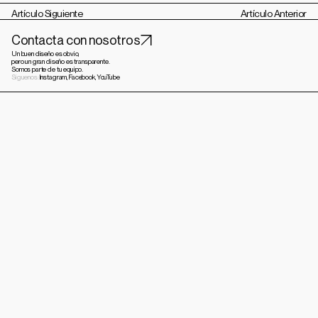
Artículo Siguiente
Artículo Anterior
Contacta con nosotros
Un buen diseño es obvio,
pero un gran diseño es transparente.
Somos parte de tu equipo.
Síguenos:
Instagram,
Facebook,
YouTube