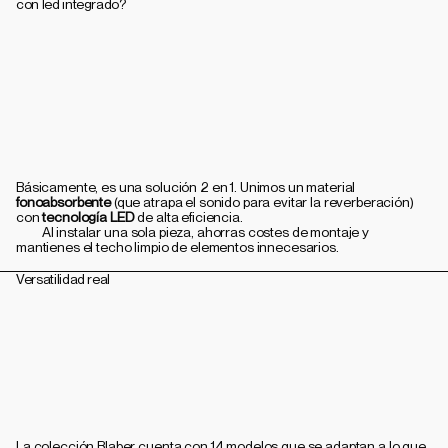
con led integrado?
Básicamente, es una solución 2 en 1. Unimos un material 
fonoabsorbente
 (que atrapa el sonido para evitar la reverberación) 
con
 tecnología LED
 de alta eficiencia.
         Al instalar una sola pieza, ahorras costes de montaje y 
mantienes el techo limpio de elementos innecesarios.
Versatilidad real
La colección Blaber cuenta con 14 modelos que se adaptan a lo que 