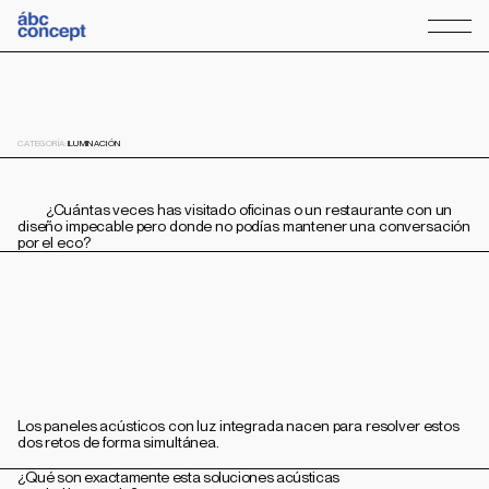
Paneles acústicos 
con luz led de Benito 
CATEGORÍA:
ILUMINACIÓN
Faure
         ¿Cuántas veces has visitado oficinas o un restaurante con un 
diseño impecable pero donde no podías mantener una conversación 
por el eco?
Los paneles acústicos con luz integrada nacen para resolver estos 
dos retos de forma simultánea.
¿Qué son exactamente esta soluciones acústicas 